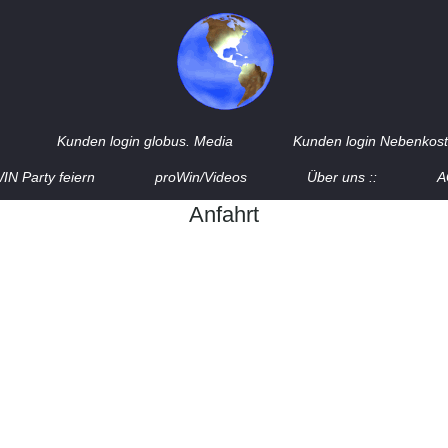
Kunden login globus. Media
Kunden login Nebenkost
IN Party feiern
proWin/Videos
Über uns ::
A
Anfahrt