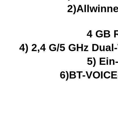
2)Allwinn
ﾠ 4 GB 
4) 2,4 G/5 GHz Dua
5) Ein
6)BT-VOIC